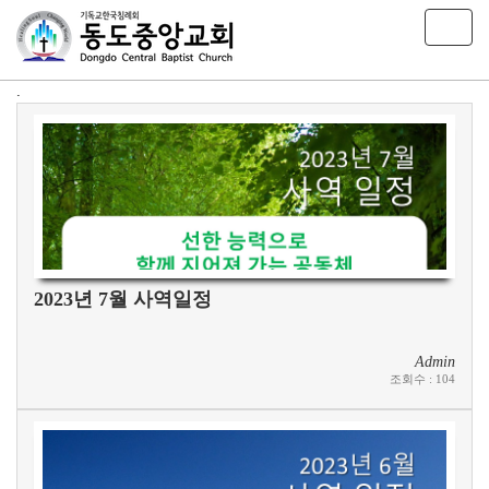
T
o
g
.
g
l
e
n
a
v
i
g
a
t
2023년 7월 사역일정
i
o
n
Admin
조회수
:
104