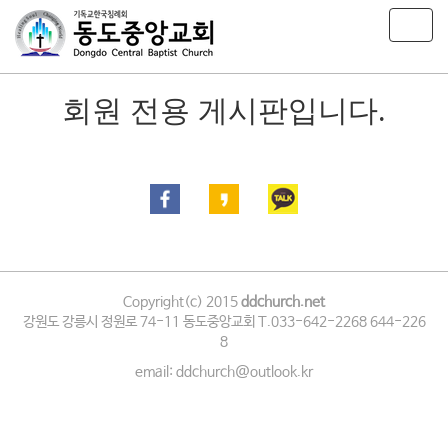
T
o
g
g
회원 전용 게시판입니다.
l
e
n
a
v
i
g
a
t
i
Copyright(c) 2015
ddchurch.net
o
강원도 강릉시 정원로 74-11 동도중앙교회 T.033-642-2268 644-226
n
8
email: ddchurch@outlook.kr