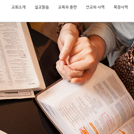
교회소개
설교말씀
교육과 훈련
선교와 사역
목장사역