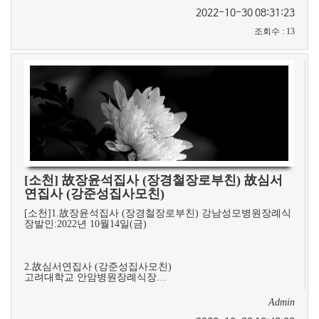
2022-10-30 08:31:23
조회수
:
13
[소천] 故장윤석집사 (장경철장로부친) 故심서
연집사 (강준성집사모친)
[소천]1.故장윤석집사 (장경철장로부친) 강남성모병원장례식
장발인:2022년 10월14일(금)
2.故심서연집사 (강준성집사모친)
고려대학교 안암병원장례식장…
Admin