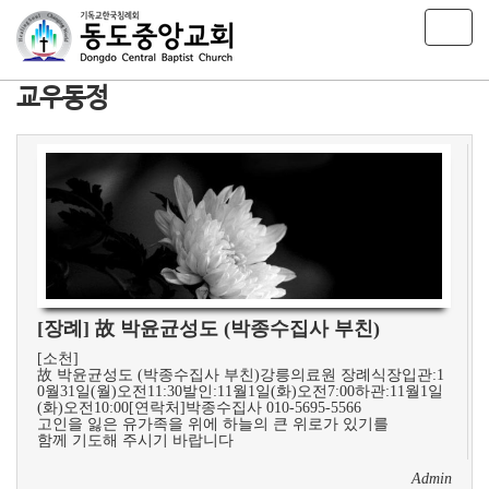
T
o
g
​교우동정
g
l
e
n
a
v
i
g
a
t
i
[장례] 故 박윤균성도 (박종수집사 부친)
o
n
[소천]
故 박윤균성도 (박종수집사 부친)강릉의료원 장례식장입관:1
0월31일(월)오전11:30발인:11월1일(화)오전7:00하관:11월1일
(화)오전10:00[연락처]박종수집사 010-5695-5566
고인을 잃은 유가족을 위에 하늘의 큰 위로가 있기를
함께 기도해 주시기 바랍니다
Admin