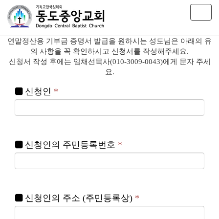
T
o
g
연말정산용 기부금 증명서 발급을 원하시는 성도님은 아래의 유
g
의 사항을 꼭 확인하시고 신청서를 작성해주세요.
l
신청서 작성 후에는 임채선목사(010-3009-0043)에게 문자 주세
e
요.
n
a
신청인
*
v
i
g
a
t
i
신청인의 주민등록번호
*
o
n
신청인의 주소 (주민등록상)
*