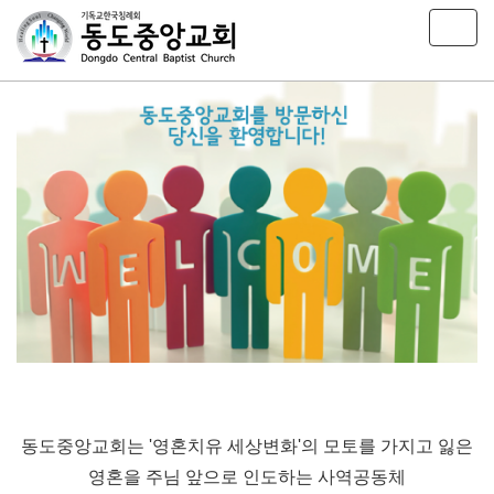
T
o
g
g
l
e
n
a
v
i
g
a
t
i
o
n
동도중앙교회는 '영혼치유 세상변화'의 모토를 가지고 잃은
영혼을 주님 앞으로 인도하는 사역공동체