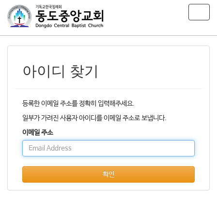
T
o
g
g
l
e
아이디 찾기
n
a
v
i
등록한 이메일 주소를 정확히 입력해주세요.
g
일부가 가려진 사용자 아이디를 이메일 주소로 보냅니다.
a
t
이메일 주소
i
o
n
확인