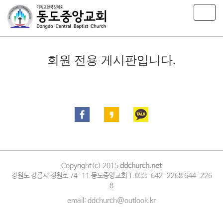
T
o
g
g
l
회원 전용 게시판입니다.
e
n
a
v
i
g
a
t
i
o
n
Copyright(c) 2015
ddchurch.net
강원도 강릉시 정원로 74-11 동도중앙교회 T.033-642-2268 644-226
8
email: ddchurch@outlook.kr