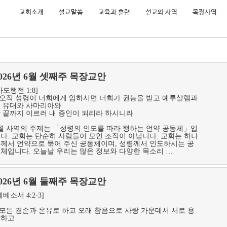
교회소개
설교말씀
교육과 훈련
선교와 사역
목장사역
2026년 6월 셋째주 목장교안
사도행전 1:8]
.오직 성령이 너희에게 임하시면 너희가 권능을 받고 예루살렘과
 유대와 사마리아와
 끝까지 이르러 내 증인이 되리라 하시니라
월 사역의 주제는 「성령의 인도를 따라 행하는 언약 공동체」입
다. 교회는 단순히 사람들이 모인 조직이 아닙니다. 교회는 하나
께서 언약으로 묶어 주신 공동체이며, 성령께서 인도하시는 공
체입니다. 오늘날 우리는 많은 정보와 다양한 목소리 …
2026년 6월 둘째주 목장교안
에베소서 4:2-3]
.모든 겸손과 온유로 하고 오래 참음으로 사랑 가운데서 서로 용
납하고