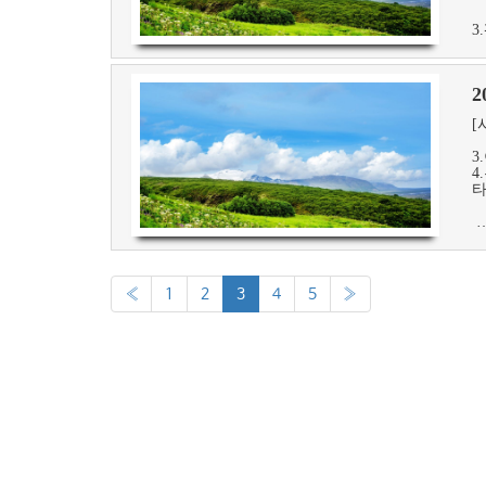
3
2
[
3
4
타
«
1
2
3
4
5
»