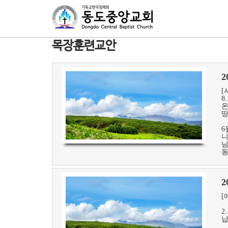
목장훈련교안
[
8
온
땅
6
니
님
동
[
2